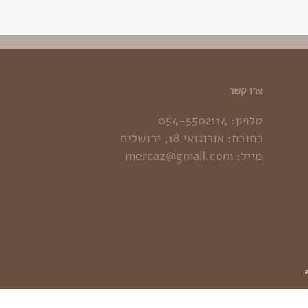
צרו קשר
טלפון:
054-5502114
כתובת: אורוגואי 18, ירושלים
מייל:
mercaz@gmail.com