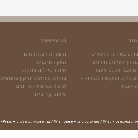
בודה
השרותים שלנו
בדים באיזור ירושלים
תשתיות לצנרת מים
ה אך לעיתים חורגים
הסקה מרכזית
ם עבודות גם מעבר
איתור נזילות ותיקונן
ם אלה. התקשרו לבירור -
פתיחת סתימות ותיקון פיצוצים
054-5
טיפול בפיצוץ קווי מים
צילום קוי ביוב
ווק באינטרנט - Wisy
/
אתרים בליסינג – Wish Lease
/
בניית חנויות בוורדפרס – x-Press