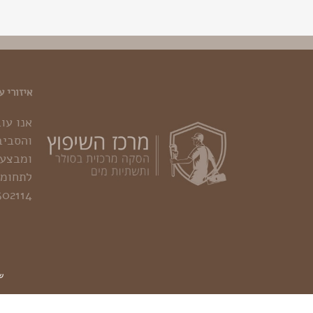
איזורי ע
אנו עו
והסביב
ומבצעי
לתחומי
502114
שי